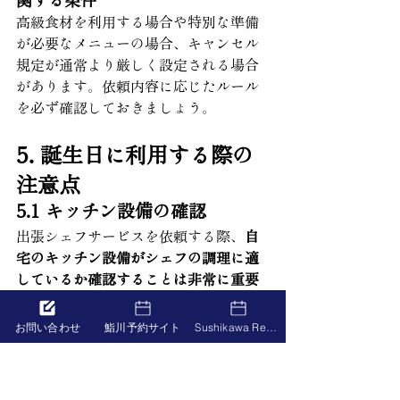
高級食材を利用する場合や特別な準備
が必要なメニューの場合、キャンセル
規定が通常より厳しく設定される場合
があります。依頼内容に応じたルール
を必ず確認しておきましょう。
5. 誕生日に利用する際の
注意点
5.1 キッチン設備の確認
出張シェフサービスを依頼する際、
自
宅のキッチン設備がシェフの調理に適
しているか確認することは非常に重要
です。設備が整っていない場合、シェ
フの作業が制限されるだけでなく、提
お問い合わせ
鮨川予約サイト
Sushikawa Reservation
供される料理のクオリティにも影響を
及ぼす可能性があります。以下に、具
体的な確認ポイントを挙げます。