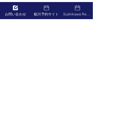
お問い合わせ
鮨川予約サイト
Sushikawa Reservation
寿司職人必見！衛生管理
寿司職人になる
の基本と実践方法を徹底
校と現場の違い
解説
コメント
1. 寿司職人が知るべき衛生管
1. 寿司職人にな
理の重要性 1.1 寿司業界にお
と現場の違いを知ろう
ける衛生管理の背景 寿司業界
校と現場、それぞ
では、衛生管理が非常に重要
タイルの基本 寿
コメントを追加…
な役割を果たします。その理
すとき、多くの人
由として、以下のポイントが
「学校に通うべき
挙げられます。 生ものを扱う
も現場で弟子入り
ためリスクが高い 寿司は新鮮
か？」という点で
な魚介類を主に使う料理であ
にもメリットがあ
出張鮨 鮨川
り、特に生魚を使うため...
学び方のスタイル