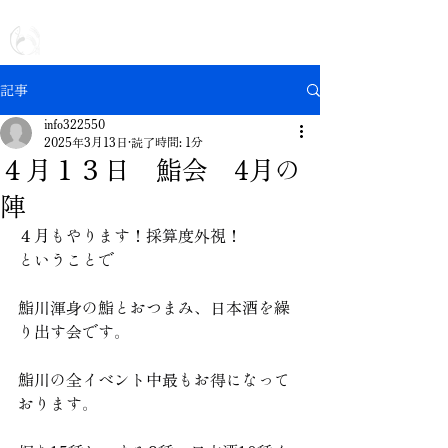
日本全国 | 出張専門の鮨屋
出張鮨 鮨川
記事
info322550
2025年3月13日
読了時間: 1分
４月１３日 鮨会 4月の
陣
４月もやります！採算度外視！
ということで
鮨川渾身の鮨とおつまみ、日本酒を繰
り出す会です。
鮨川の全イベント中最もお得になって
おります。