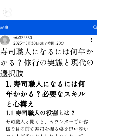
日本全国 | 出張専門の鮨屋
出張鮨 鮨川
記事
info322550
2025年3月30日
読了時間: 20分
寿司職人になるには何年か
かる？修行の実態と現代の
選択肢
1. 寿司職人になるには何
年かかる？必要なスキル
と心構え
1.1 寿司職人の役割とは？
寿司職人と聞くと、カウンターでお客
様の目の前で寿司を握る姿を思い浮か