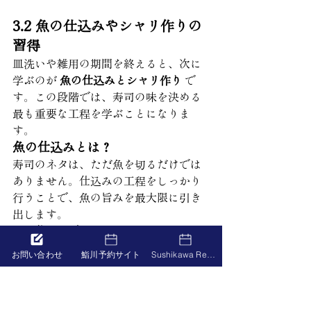
3.2 魚の仕込みやシャリ作りの
習得
皿洗いや雑用の期間を終えると、次に
学ぶのが 
魚の仕込みとシャリ作り
 で
す。この段階では、寿司の味を決める
最も重要な工程を学ぶことになりま
す。
魚の仕込みとは？
寿司のネタは、ただ魚を切るだけでは
ありません。仕込みの工程をしっかり
行うことで、魚の旨みを最大限に引き
出します。
魚の仕込みで学ぶこと
魚の種類ごとの捌き方を覚える
お問い合わせ
鮨川予約サイト
Sushikawa Reservation
マグロ、タイ、サバ、イカな
ど、それぞれ適した捌き方が
あります。